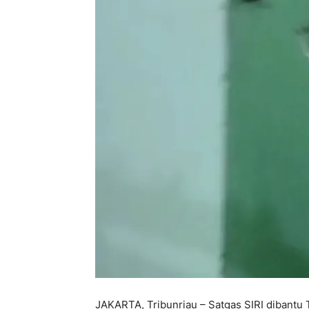
JAKARTA, Tribunriau – Satgas SIRI dibantu T