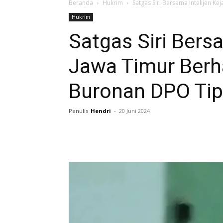
Beranda
Hukrim
Satgas Siri Bersama Intelijen K
Hukrim
Satgas Siri Bersa
Jawa Timur Berh
Buronan DPO Tipi
Penulis
Hendri
-
20 Juni 2024