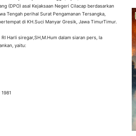
ng (DPO) asal Kejaksaan Negeri Cilacap berdasarkan
awa Tengah perihal Surat Pengamanan Tersangka,
 bertempat di KH.Suci Manyar Gresik, Jawa TimurTimur.
I Harli siregar,SH,M.Hum dalam siaran pers, Ia
nkan, yaitu:
r 1981