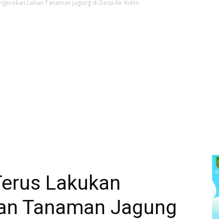
ngecekan Lahan Tanaman Jagung di Desa Air Kulim
erus Lakukan
an Tanaman Jagung