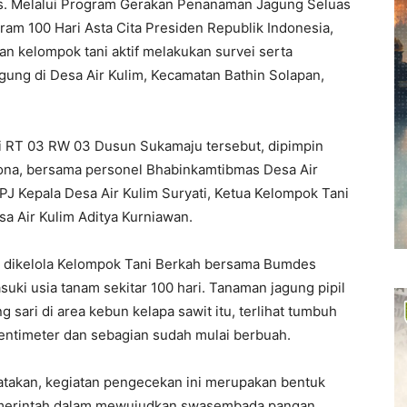
is. Melalui Program Gerakan Penanaman Jagung Seluas
ram 100 Hari Asta Cita Presiden Republik Indonesia,
 kelompok tani aktif melakukan survei serta
gung di Desa Air Kulim, Kecamatan Bathin Solapan,
ri RT 03 RW 03 Dusun Sukamaju tersebut, dipimpin
na, bersama personel Bhabinkamtibmas Desa Air
 PJ Kepala Desa Air Kulim Suryati, Ketua Kelompok Tani
a Air Kulim Aditya Kurniawan.
ng dikelola Kelompok Tani Berkah bersama Bumdes
suki usia tanam sekitar 100 hari. Tanaman jagung pipil
ari di area kebun kelapa sawit itu, terlihat tumbuh
sentimeter dan sebagian sudah mulai berbuah.
akan, kegiatan pengecekan ini merupakan bentuk
emerintah dalam mewujudkan swasembada pangan