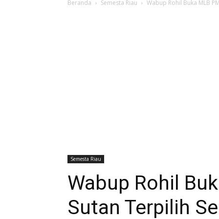
Beranda
Semesta Riau
Wabup Rohil Buka MLB PMI,
Semesta Riau
Wabup Rohil Buk
Sutan Terpilih S