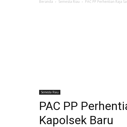
Beranda
Semesta Riau
PAC PP Perhentian Raja S
Semesta Riau
PAC PP Perhenti
Kapolsek Baru