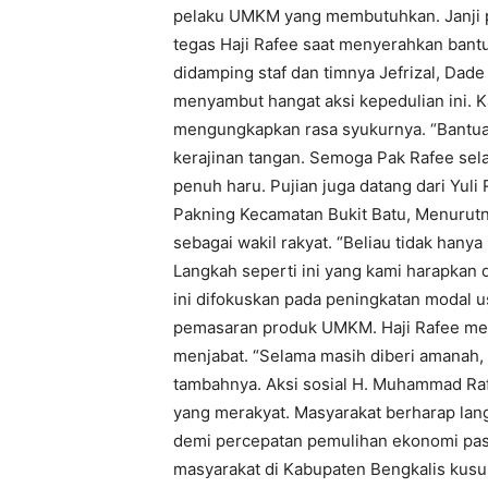
pelaku UMKM yang membutuhkan. Janji po
tegas Haji Rafee saat menyerahkan bantu
didamping staf dan timnya Jefrizal, Dad
menyambut hangat aksi kepedulian ini. 
mengungkapkan rasa syukurnya. “Bantu
kerajinan tangan. Semoga Pak Rafee sela
penuh haru. Pujian juga datang dari Yul
Pakning Kecamatan Bukit Batu, Menurutn
sebagai wakil rakyat. “Beliau tidak hany
Langkah seperti ini yang kami harapkan d
ini difokuskan pada peningkatan modal 
pemasaran produk UMKM. Haji Rafee mene
menjabat. “Selama masih diberi amanah, s
tambahnya. Aksi sosial H. Muhammad Raf
yang merakyat. Masyarakat berharap langka
demi percepatan pemulihan ekonomi pas
masyarakat di Kabupaten Bengkalis kusu