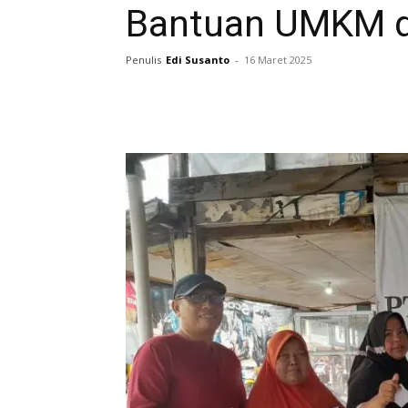
Bantuan UMKM da
Penulis
Edi Susanto
-
16 Maret 2025