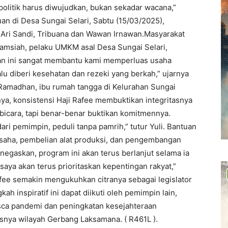
litik harus diwujudkan, bukan sekadar wacana,”
an di Desa Sungai Selari, Sabtu (15/03/2025),
e Ari Sandi, Tribuana dan Wawan Irnawan.Masyarakat
Kamsiah, pelaku UMKM asal Desa Sungai Selari,
an ini sangat membantu kami memperluas usaha
lu diberi kesehatan dan rezeki yang berkah,” ujarnya
i Ramadhan, ibu rumah tangga di Kelurahan Sungai
ya, konsistensi Haji Rafee membuktikan integritasnya
a bicara, tapi benar-benar buktikan komitmennya.
ari pemimpin, peduli tanpa pamrih,” tutur Yuli. Bantuan
usaha, pembelian alat produksi, dan pengembangan
gaskan, program ini akan terus berlanjut selama ia
aya akan terus prioritaskan kepentingan rakyat,”
ee semakin mengukuhkan citranya sebagai legislator
h inspiratif ini dapat diikuti oleh pemimpin lain,
ca pandemi dan peningkatan kesejahteraan
snya wilayah Gerbang Laksamana. ( R461L ).